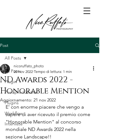
Post
All Posts
nicoruffato_photo
All Posts
20 nov 2022
Tempo di lettura: 1 min
ND Awards 2022 -
Plugin
Honorable Mention
Post-produzione
Aggiornamento:
21 nov 2022
Plugins
E' con enorme piacere che vengo a 
Workflow
sapere di aver ricevuto il premio come 
"Honorable Mention" al concorso 
Interviste
mondiale ND Awards 2022 nella 
sezione Landscape!!