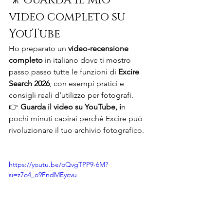
🎥 Guarda il mio 
video completo su 
YouTube
Ho preparato un 
video-recensione 
completo
 in italiano dove ti mostro 
passo passo tutte le funzioni di 
Excire 
Search 2026
, con esempi pratici e 
consigli reali d’utilizzo per fotografi.
👉 
Guarda il video su YouTube, i
n 
pochi minuti capirai perché Excire può 
rivoluzionare il tuo archivio fotografico.
https://youtu.be/oQvgTPP9-6M?
si=z7o4_o9FndMEycvu