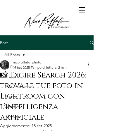
Post
All Posts
nicoruffato_photo
All Posts
17 set 2025
Tempo di lettura: 2 min
📸 Excire Search 2026:
Plugin
trova le tue foto in
Post-produzione
Lightroom con
Plugins
l’intelligenza
Workflow
artificiale
Interviste
Aggiornamento:
18 set 2025