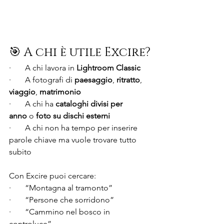
🎯 A chi è utile Excire?
·       A chi lavora in 
Lightroom Classic
·       A fotografi di 
paesaggio
, 
ritratto
, 
viaggio
, 
matrimonio
·       A chi ha 
cataloghi divisi per 
anno
 o 
foto su dischi esterni
·       A chi non ha tempo per inserire 
parole chiave ma vuole trovare tutto 
subito
Con Excire puoi cercare:
·       “Montagna al tramonto”
·       “Persone che sorridono”
·       “Cammino nel bosco in 
controluce”