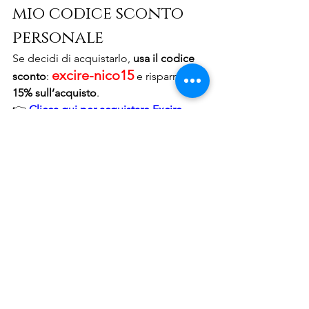
mio codice sconto 
personale
Se decidi di acquistarlo, 
usa il codice 
excire-nico15
sconto
: 
 e risparmia 
il 
15% sull’acquisto
.
👉 
Clicca qui per acquistare Excire 
Search 2026 con lo sconto
📦 Conclusione
La fotografia è fatta di emozioni, 
momenti, 
luce.Ma
 anche di migliaia di 
file sparsi nel tempo.
Con 
Excire Search 2026
, la tua 
memoria 
fotografica diventa intelligente
: 
non cercare più nei ricordi, 
fai trovare 
le foto all’intelligenza artificiale
.
🧠 Organizza meglio.